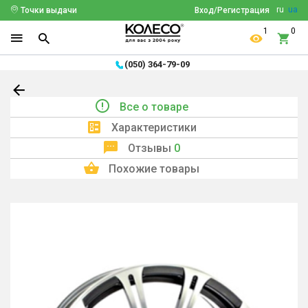
ru
ua
Точки выдачи
Вход/Регистрация
1
0
(050) 364-79-09
Все о товаре
Характеристики
Отзывы
0
Похожие товары