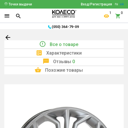
ru
ua
Точки выдачи
Вход/Регистрация
1
0
(050) 364-79-09
Все о товаре
Характеристики
Отзывы
0
Похожие товары