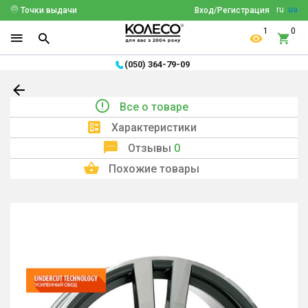
ru
ua
Точки выдачи
Вход/Регистрация
1
0
(050) 364-79-09
Все о товаре
Характеристики
Отзывы
0
Похожие товары