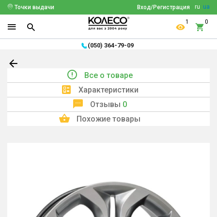
ru
ua
Точки выдачи
Вход/Регистрация
1
0
(050) 364-79-09
Все о товаре
Характеристики
Отзывы
0
Похожие товары