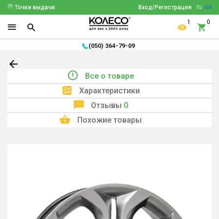
ru
ua
Точки выдачи
Вход/Регистрация
1
0
(050) 364-79-09
Все о товаре
Характеристики
Отзывы
0
Похожие товары