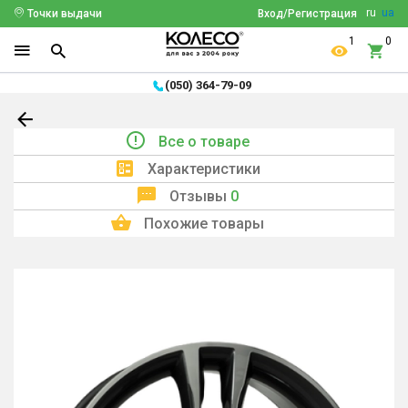
ru
ua
Точки выдачи
Вход/Регистрация
1
0
(050) 364-79-09
Все о товаре
Характеристики
Отзывы
0
Похожие товары