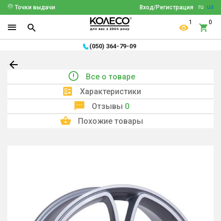
ru
ua
Точки выдачи
Вход/Регистрация
1
0
(050) 364-79-09
Все о товаре
Характеристики
Отзывы
0
Похожие товары