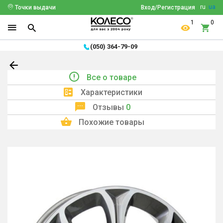
ru
ua
Точки выдачи
Вход/Регистрация
1
0
(050) 364-79-09
Все о товаре
Характеристики
Отзывы
0
Похожие товары