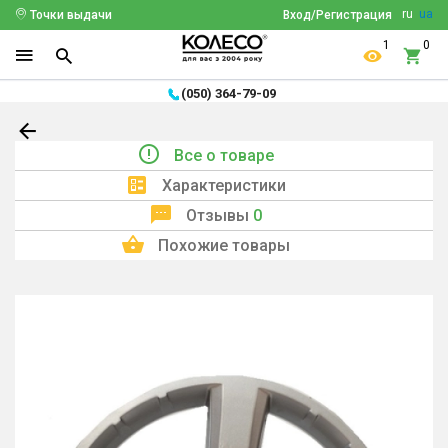
ru
ua
Точки выдачи
Вход/Регистрация
1
0
(050) 364-79-09
Все о товаре
Характеристики
Отзывы
0
Похожие товары