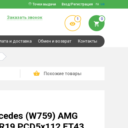
ru
ua
Точки выдачи
Вход/Регистрация
Заказать звонок
1
0
лата и доставка
Обмен и возврат
Контакты
Похожие товары
rcedes (W759) AMG
 R19 PCD5x112 ET43