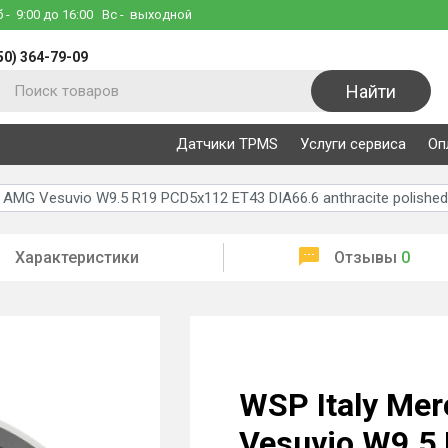
б
- 9:00 до 16:00
Вс
- выходной
50) 364-79-09
Найти
Датчики TPMS
Услуги сервиса
Оп
 AMG Vesuvio W9.5 R19 PCD5x112 ET43 DIA66.6 anthracite polished
Характеристики
Отзывы
0
WSP Italy Me
Vesuvio W9.5