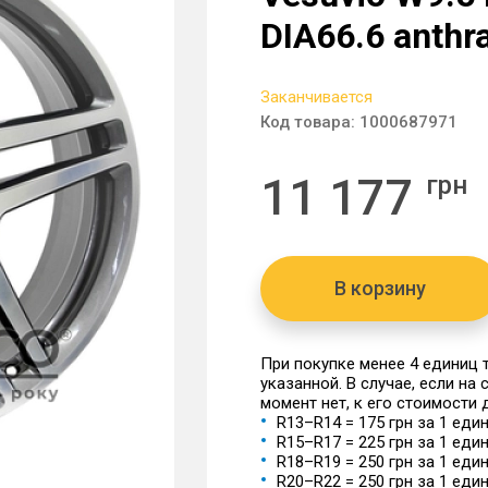
DIA66.6 anthra
Заканчивается
Код товара:
1000687971
11 177
грн
В корзину
При покупке менее 4 единиц
указанной. В случае, если на
момент нет, к его стоимости
R13–R14 = 175 грн за 1 еди
R15–R17 = 225 грн за 1 еди
R18–R19 = 250 грн за 1 еди
R20–R22 = 250 грн за 1 еди