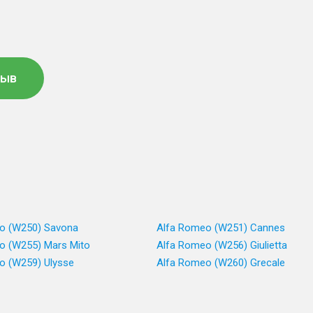
зыв
o (W250) Savona
Alfa Romeo (W251) Cannes
o (W255) Mars Mito
Alfa Romeo (W256) Giulietta
o (W259) Ulysse
Alfa Romeo (W260) Grecale