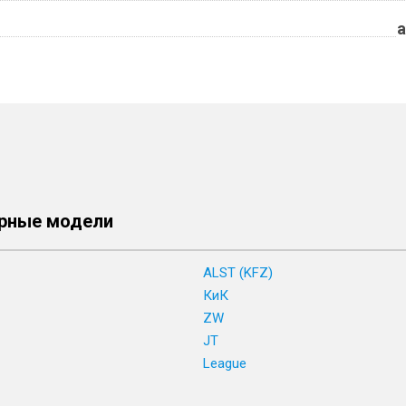
a
рные модели
ALST (KFZ)
КиК
ZW
JT
League