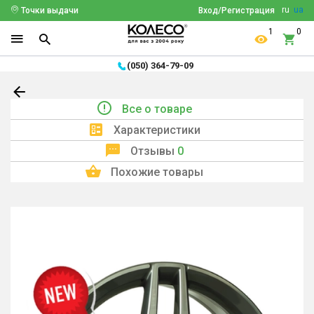
ru
ua
Точки выдачи
Вход/Регистрация
1
0
(050) 364-79-09
Все о товаре
Характеристики
Отзывы
0
Похожие товары