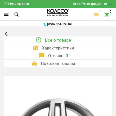
ru
ua
Точки выдачи
Вход/Регистрация
1
0
(050) 364-79-09
Все о товаре
Характеристики
Отзывы
0
Похожие товары