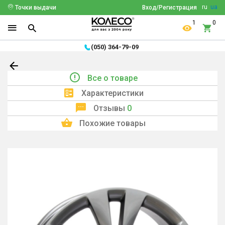
ru
ua
Точки выдачи
Вход/Регистрация
1
0
(050) 364-79-09
Все о товаре
Характеристики
Отзывы
0
Похожие товары