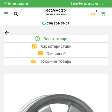
ru
ua
Точки выдачи
Вход/Регистрация
1
0
(050) 364-79-09
Все о товаре
Характеристики
Отзывы
0
Похожие товары