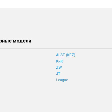
рные модели
ALST (KFZ)
КиК
ZW
JT
League