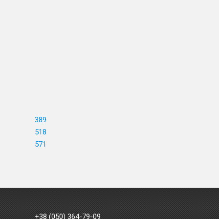
389
518
571
+38 (050) 364-79-09