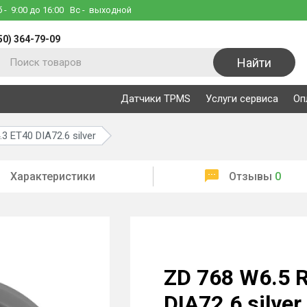
б
- 9:00 до 16:00
Вс
- выходной
50) 364-79-09
Найти
Датчики TPMS
Услуги сервиса
Оп
 ET40 DIA72.6 silver
Характеристики
Отзывы
0
ZD 768 W6.5 
DIA72.6 silver