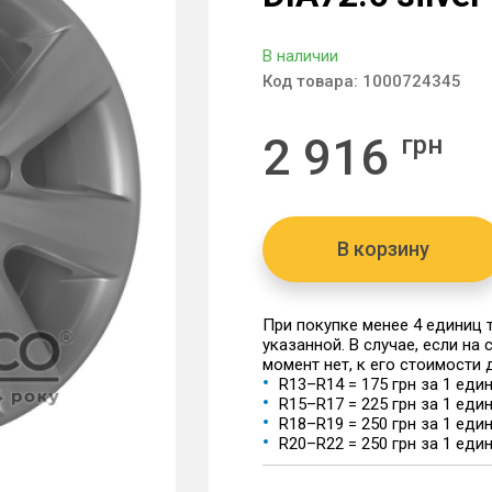
В наличии
Код товара:
1000724345
2 916
грн
В корзину
При покупке менее 4 единиц
указанной. В случае, если на
момент нет, к его стоимости
R13–R14 = 175 грн за 1 еди
R15–R17 = 225 грн за 1 еди
R18–R19 = 250 грн за 1 еди
R20–R22 = 250 грн за 1 еди