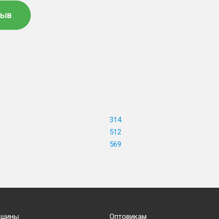
зыв
314
512
569
 шины
Оптовикам