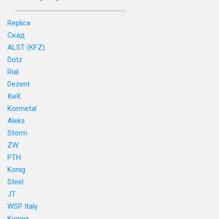
Replica
Скад
ALST (KFZ)
Dotz
Rial
Dezent
КиК
Kormetal
Aleks
Storm
ZW
PTH
Konig
Steel
JT
WSP Italy
Kyowa