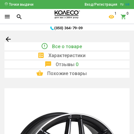
ru
ua
Точки выдачи
Вход/Регистрация
1
0
(050) 364-79-09
Все о товаре
Характеристики
Отзывы
0
Похожие товары