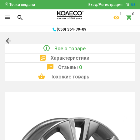
ru
ua
Точки выдачи
Вход/Регистрация
1
0
(050) 364-79-09
Все о товаре
Характеристики
Отзывы
0
Похожие товары