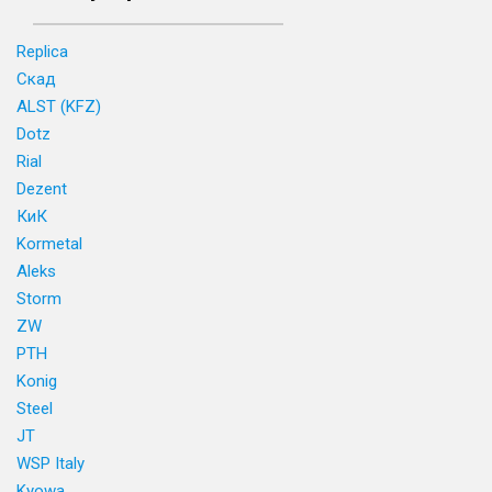
Replica
Скад
ALST (KFZ)
Dotz
Rial
Dezent
КиК
Kormetal
Aleks
Storm
ZW
PTH
Konig
Steel
JT
WSP Italy
Kyowa