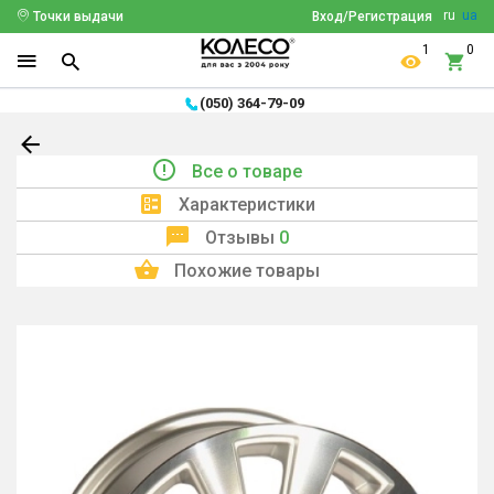
ru
ua
Точки выдачи
Вход/Регистрация
1
0
(050) 364-79-09
Все о товаре
Характеристики
Отзывы
0
Похожие товары