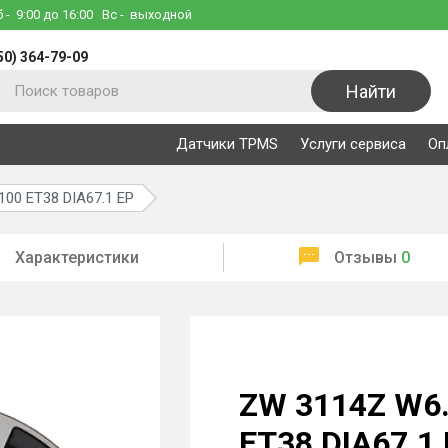
б
- 9:00 до 16:00
Вс
- выходной
50) 364-79-09
Найти
Датчики TPMS
Услуги сервиса
Оп
00 ET38 DIA67.1 EP
Характеристики
Отзывы
0
ZW 3114Z W6
ET38 DIA67.1