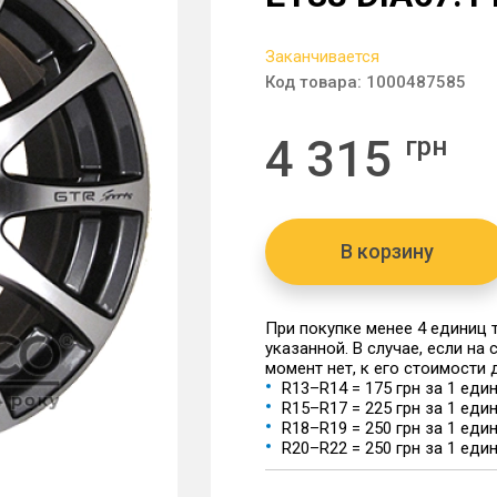
Заканчивается
Код товара:
1000487585
4 315
грн
В корзину
При покупке менее 4 единиц
указанной. В случае, если на
момент нет, к его стоимости
R13–R14 = 175 грн за 1 еди
R15–R17 = 225 грн за 1 еди
R18–R19 = 250 грн за 1 еди
R20–R22 = 250 грн за 1 еди