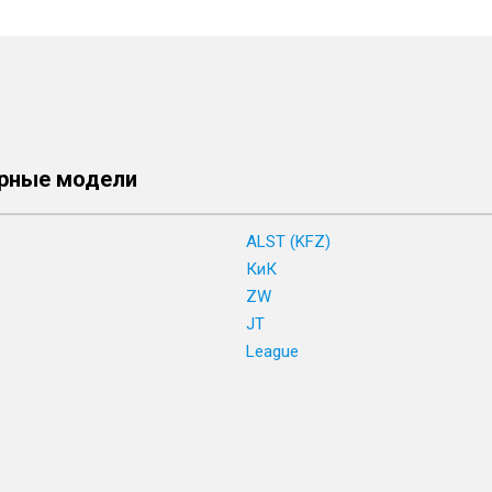
рные модели
ALST (KFZ)
КиК
ZW
JT
League