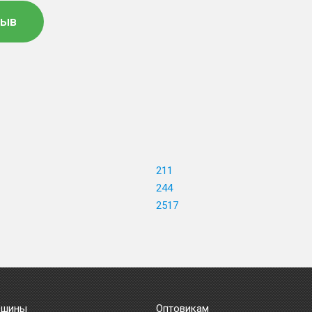
зыв
211
244
2517
 шины
Оптовикам