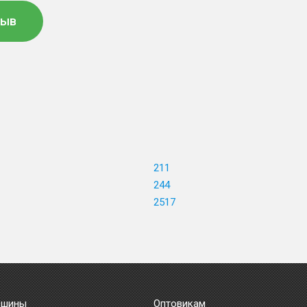
зыв
211
244
2517
 шины
Оптовикам