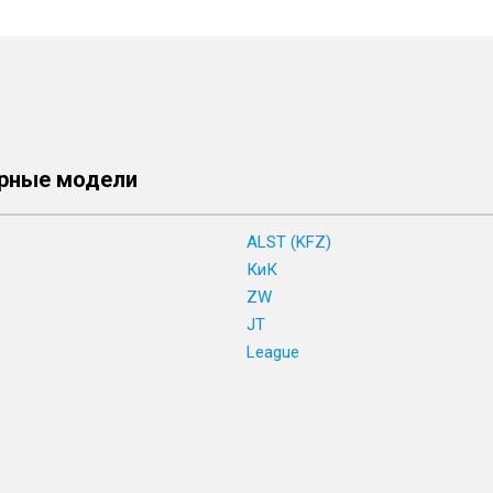
рные модели
ALST (KFZ)
КиК
ZW
JT
League