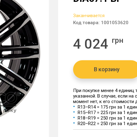
Заканчивается
Код товара:
1001053620
4 024
грн
В корзину
При покупке менее 4 единиц
указанной. В случае, если на
момент нет, к его стоимости
R13–R14 = 175 грн за 1 еди
R15–R17 = 225 грн за 1 еди
R18–R19 = 250 грн за 1 еди
R20–R22 = 250 грн за 1 еди