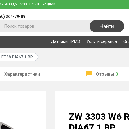
б
- 9:00 до 16:00
Вс
- выходной
50) 364-79-09
Найти
Датчики TPMS
Услуги сервиса
Оп
ET38 DIA67.1 BP
Характеристики
Отзывы
0
ZW 3303 W6 
DIA67.1 BP