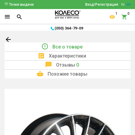
ru
ua
Точки выдачи
Вход/Регистрация
1
0
(050) 364-79-09
Все о товаре
Характеристики
Отзывы
0
Похожие товары