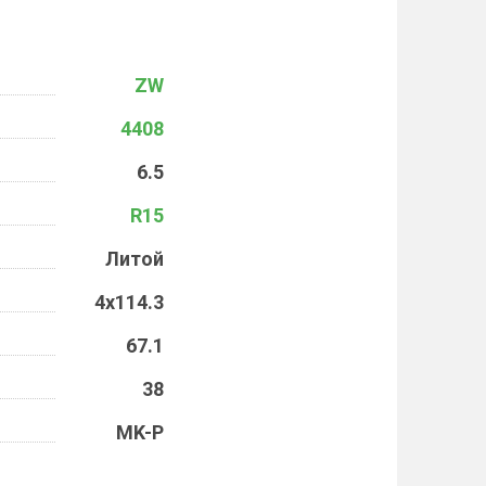
ZW
4408
6.5
R15
Литой
4x114.3
67.1
38
MK-P