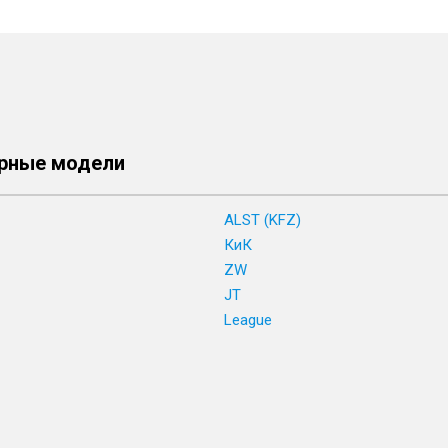
рные модели
ALST (KFZ)
КиК
ZW
JT
League