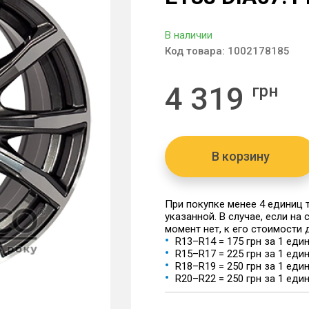
В наличии
Код товара:
1002178185
4 319
грн
В корзину
При покупке менее 4 единиц
указанной. В случае, если на
момент нет, к его стоимости
R13–R14 = 175 грн за 1 еди
R15–R17 = 225 грн за 1 еди
R18–R19 = 250 грн за 1 еди
R20–R22 = 250 грн за 1 еди