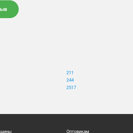
зыв
211
244
2517
 шины
Оптовикам