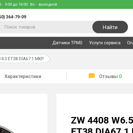
б
- 9:00 до 16:00
Вс
- выходной
50) 364-79-09
Найти
Датчики TPMS
Услуги сервиса
Оп
4.3 ET38 DIA67.1 MKP
Характеристики
Отзывы
0
ZW 4408 W6.5
ET38 DIA67.1