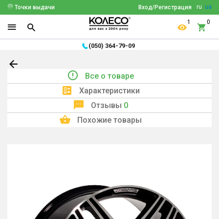
ru
ua
Точки выдачи
Вход/Регистрация
1
0
(050) 364-79-09
Все о товаре
Характеристики
Отзывы
0
Похожие товары