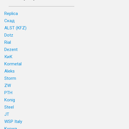
Replica
Скад
ALST (KFZ)
Dotz
Rial
Dezent
КиК
Kormetal
Aleks
Storm
ZW
PTH
Konig
Steel
JT
WSP Italy
Kyowa