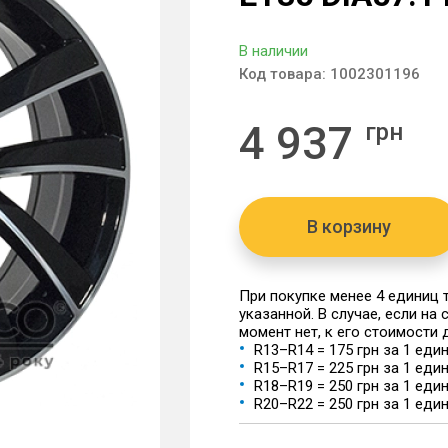
В наличии
Код товара:
1002301196
4 937
грн
В корзину
При покупке менее 4 единиц
указанной. В случае, если на
момент нет, к его стоимости
R13–R14 = 175 грн за 1 еди
R15–R17 = 225 грн за 1 еди
R18–R19 = 250 грн за 1 еди
R20–R22 = 250 грн за 1 еди