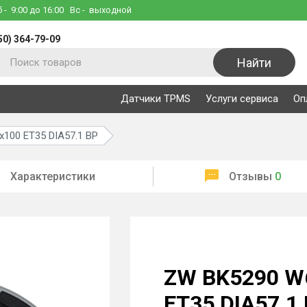
б
- 9:00 до 16:00
Вс
- выходной
50) 364-79-09
Найти
Датчики TPMS
Услуги сервиса
Оп
100 ET35 DIA57.1 BP
Характеристики
Отзывы
0
ZW BK5290 W
ET35 DIA57.1