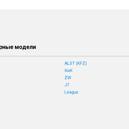
рные модели
ALST (KFZ)
КиК
ZW
JT
League