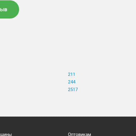
зыв
211
244
2517
 шины
Оптовикам