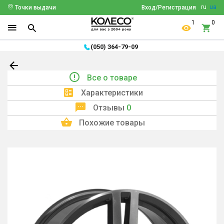
ru
ua
Точки выдачи
Вход/Регистрация
1
0
(050) 364-79-09
Все о товаре
Характеристики
Отзывы
0
Похожие товары