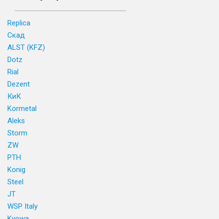
Replica
Скад
ALST (KFZ)
Dotz
Rial
Dezent
КиК
Kormetal
Aleks
Storm
ZW
PTH
Konig
Steel
JT
WSP Italy
Kyowa