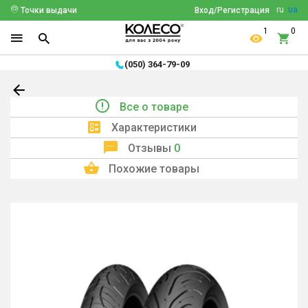
ru
ua
Точки выдачи
Вход/Регистрация
1
0
(050) 364-79-09
Все о товаре
Характеристики
Отзывы
0
Похожие товары