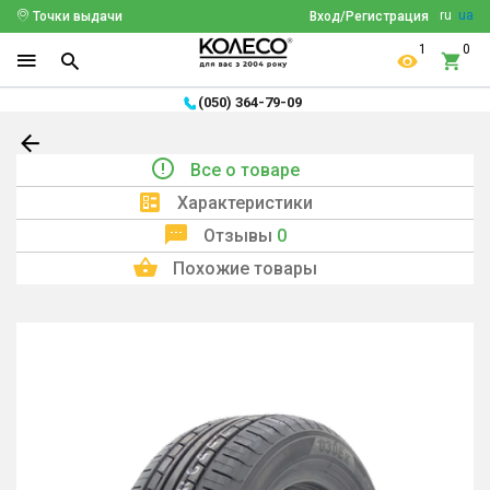
ru
ua
Точки выдачи
Вход/Регистрация
1
0
(050) 364-79-09
Все о товаре
Характеристики
Отзывы
0
Похожие товары