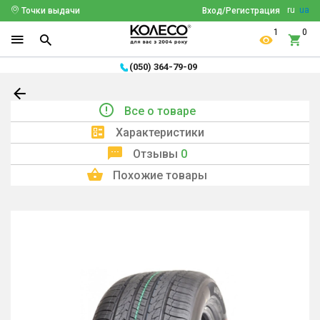
ru
ua
Точки выдачи
Вход/Регистрация
1
0
(050) 364-79-09
Все о товаре
Характеристики
Отзывы
0
Похожие товары