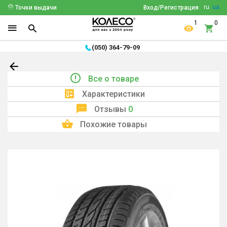
ru
ua
Точки выдачи
Вход/Регистрация
1
0
(050) 364-79-09
Все о товаре
Характеристики
Отзывы
0
Похожие товары