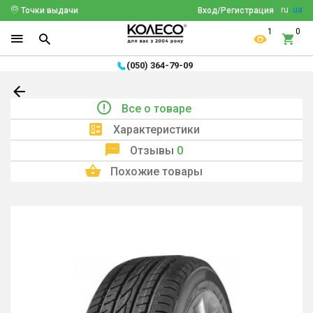
ru
ua
Точки выдачи
Вход/Регистрация
1
0
(050) 364-79-09
Все о товаре
Характеристики
Отзывы
0
Похожие товары