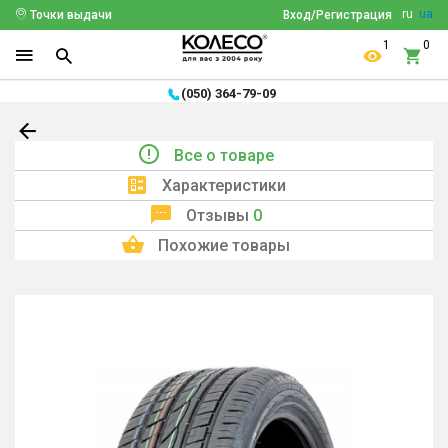
ru
ua
Точки выдачи
Вход/Регистрация
1
0
(050) 364-79-09
Все о товаре
Характеристики
Отзывы
0
Похожие товары