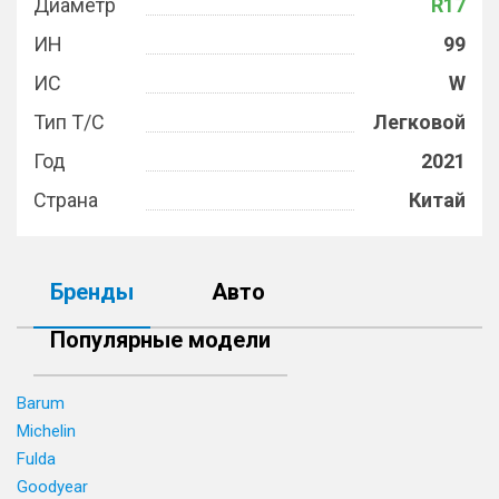
Диаметр
R17
ИН
99
ИС
W
Тип Т/С
Легковой
Год
2021
Страна
Китай
Бренды
Авто
Популярные модели
Barum
Michelin
Fulda
Goodyear