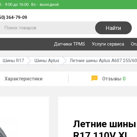
б
- 9:00 до 16:00
Вс
- выходной
50) 364-79-09
Найти
Датчики TPMS
Услуги сервиса
Оп
Шины R17
Шины Aplus
Летние шины Aplus A607 255/60
Характеристики
Отзывы
0
Летние шины 
R17 110V XL