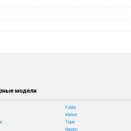
рные модели
Fulda
Kleber
ne
Tigar
e
Nexen