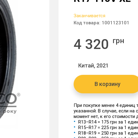
Заканчивается
Код товара:
1001123101
4 320
грн
Китай, 2021
В корзину
При покупке менее 4 единиц
указанной. В случае, если на
момент нет, к его стоимости
R13–R14 = 175 грн за 1 еди
R15–R17 = 225 грн за 1 еди
R18–R19 = 250 грн за 1 еди