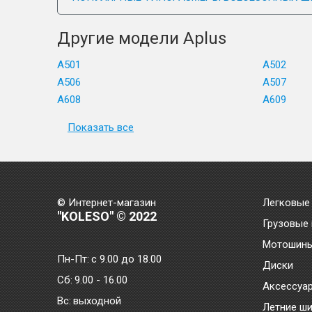
Другие модели Aplus
A501
A502
A506
A507
A608
A609
Показать все
© Интернет-магазин
Легковые
"KOLESO" © 2022
Грузовые
Мотошин
Пн-Пт:
с 9.00 до 18.00
Диски
Сб:
9.00 - 16.00
Аксессуа
Bc:
выходной
Летние ш