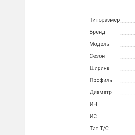
Типоразмер
Бренд
Модель
Сезон
Ширина
Профиль
Диаметр
ИН
ИС
Тип Т/С