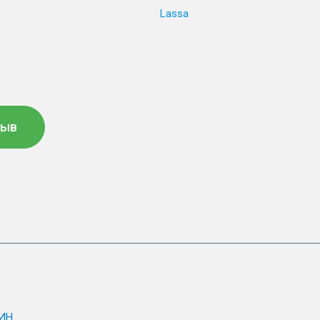
Lassa
зыв
ИН