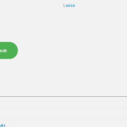
Lassa
зыв
ИН