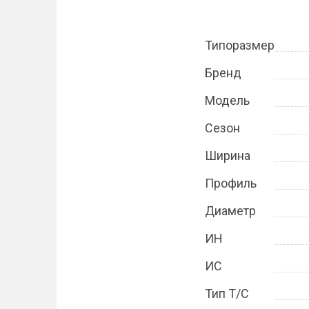
Типоразмер
Бренд
Модель
Сезон
Ширина
Профиль
Диаметр
ИН
ИС
Тип Т/С