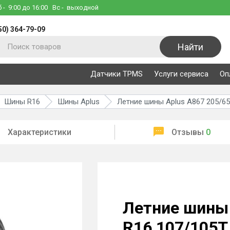
б
- 9:00 до 16:00
Вс
- выходной
50) 364-79-09
Найти
Датчики TPMS
Услуги сервиса
Оп
Шины R16
Шины Aplus
Летние шины Aplus A867 205/65
Характеристики
Отзывы
0
Летние шины 
R16 107/105T