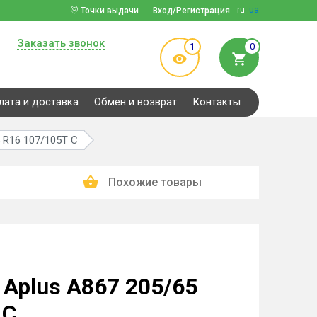
ru
ua
Точки выдачи
Вход/Регистрация
Заказать звонок
1
0
лата и доставка
Обмен и возврат
Контакты
 R16 107/105T C
Похожие товары
Aplus A867 205/65
 C