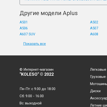
Другие модели Aplus
A501
A502
A506
A507
A607 SUV
A608
Показать все
© Интернет-магазин
Легковые
"KOLESO" © 2022
Грузовые
Мотошин
Пн-Пт:
с 9.00 до 18.00
Диски
Сб:
9.00 - 16.00
Аксессуа
Bc:
выходной
Летние ш