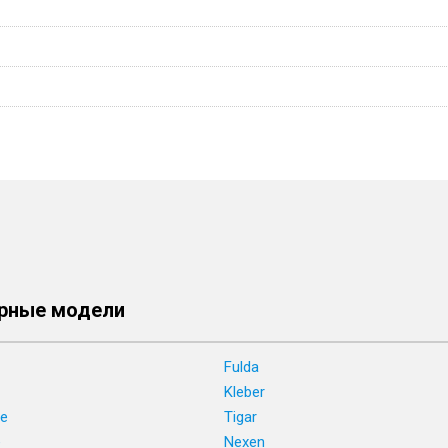
рные модели
Fulda
Kleber
ne
Tigar
e
Nexen