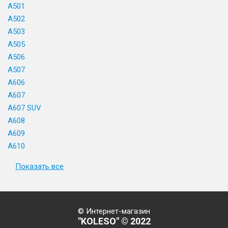
A501
A502
A503
A505
A506
A507
A606
A607
A607 SUV
A608
A609
A610
Показать все
© Интернет-магазин
"KOLESO" © 2022