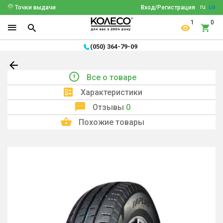
ru
ua
Точки выдачи
Вход/Регистрация
1
0
(050) 364-79-09
Все о товаре
Характеристики
Отзывы
0
Похожие товары