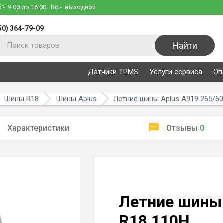
б
- 9:00 до 16:00
Вс
- выходной
50) 364-79-09
Найти
Датчики TPMS
Услуги сервиса
Оп
Шины R18
Шины Aplus
Летние шины Aplus A919 265/60
Характеристики
Отзывы
0
Летние шины 
R18 110H