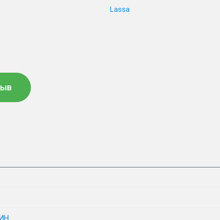
Lassa
зыв
ИН