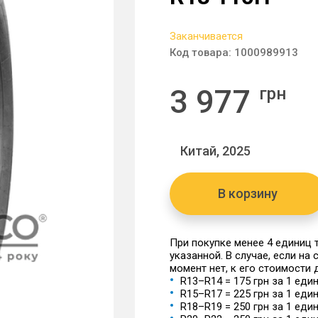
Заканчивается
Код товара:
1000989913
3 977
грн
Китай, 2025
В корзину
При покупке менее 4 единиц
указанной. В случае, если на
момент нет, к его стоимости
R13–R14 = 175 грн за 1 еди
R15–R17 = 225 грн за 1 еди
R18–R19 = 250 грн за 1 еди