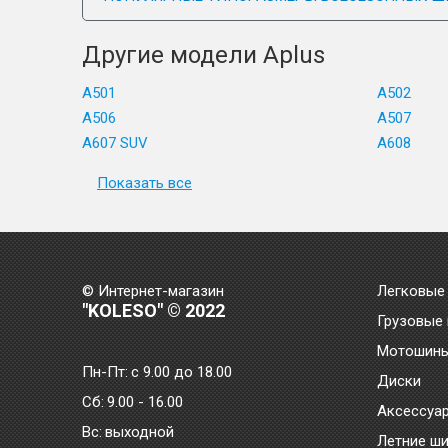
Другие модели Aplus
A501
A502
A506
A507
A607 SUV
A608
Показать все
© Интернет-магазин
Легковые
"KOLESO" © 2022
Грузовые
Мотошин
Пн-Пт:
с 9.00 до 18.00
Диски
Сб:
9.00 - 16.00
Аксессуа
Bc:
выходной
Летние ш