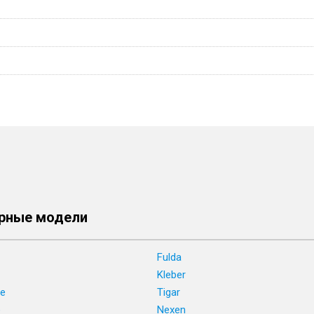
рные модели
Fulda
Kleber
ne
Tigar
e
Nexen