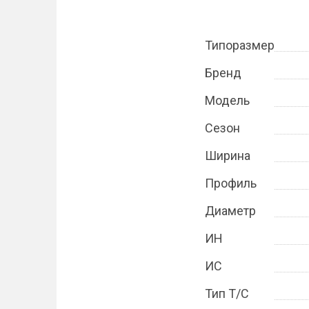
Типоразмер
Бренд
Модель
Сезон
Ширина
Профиль
Диаметр
ИН
ИС
Тип Т/С