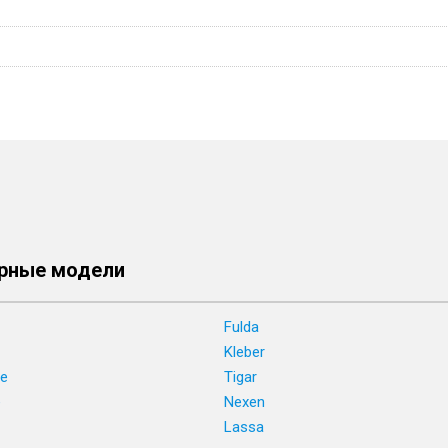
рные модели
Fulda
Kleber
ne
Tigar
e
Nexen
Lassa