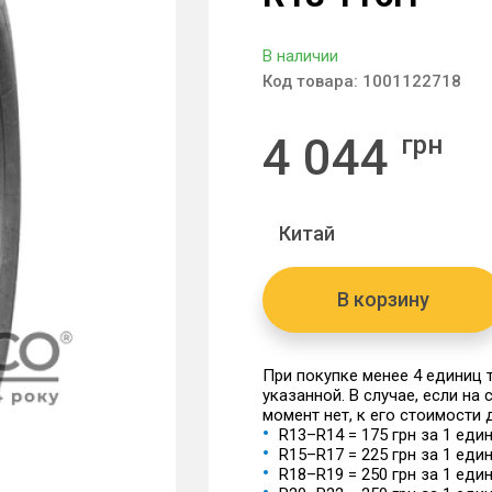
В наличии
Код товара:
1001122718
4 044
грн
Китай
В корзину
При покупке менее 4 единиц
указанной. В случае, если на
момент нет, к его стоимости
R13–R14 = 175 грн за 1 еди
R15–R17 = 225 грн за 1 еди
R18–R19 = 250 грн за 1 еди