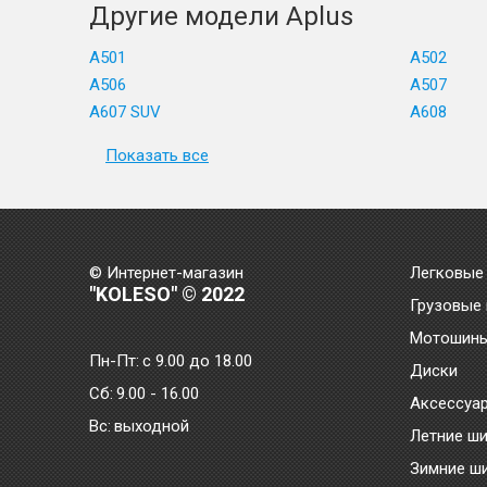
Другие модели Aplus
A501
A502
A506
A507
A607 SUV
A608
Показать все
© Интернет-магазин
Легковые
"KOLESO" © 2022
Грузовые
Мотошин
Пн-Пт:
с 9.00 до 18.00
Диски
Сб:
9.00 - 16.00
Аксессуа
Bc:
выходной
Летние ш
Зимние ш