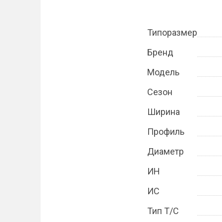
Типоразмер
Бренд
Модель
Сезон
Ширина
Профиль
Диаметр
ИН
ИС
Тип Т/С