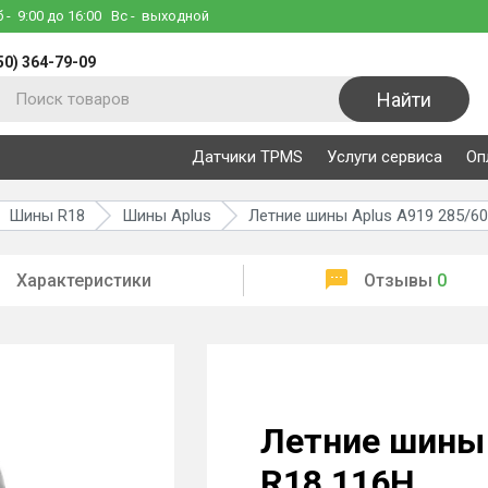
б
- 9:00 до 16:00
Вс
- выходной
50) 364-79-09
Найти
Датчики TPMS
Услуги сервиса
Оп
Шины R18
Шины Aplus
Летние шины Aplus A919 285/60
Характеристики
Отзывы
0
Летние шины 
R18 116H