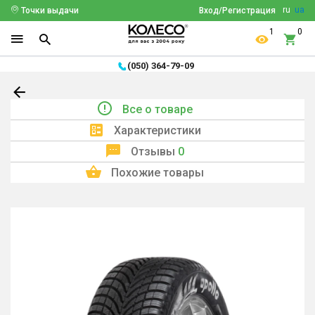
ru
ua
Точки выдачи
Вход/Регистрация
1
0
(050) 364-79-09
Все о товаре
Характеристики
Отзывы
0
Похожие товары