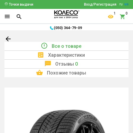
ru
ua
Точки выдачи
Вход/Регистрация
1
0
(050) 364-79-09
Все о товаре
Характеристики
Отзывы
0
Похожие товары