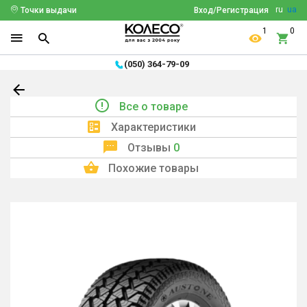
ru
ua
Точки выдачи
Вход/Регистрация
1
0
(050) 364-79-09
Все о товаре
Характеристики
Отзывы
0
Похожие товары