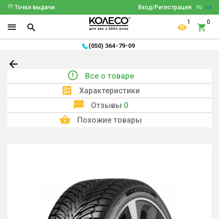
ru
ua
Точки выдачи
Вход/Регистрация
1
0
(050) 364-79-09
Все о товаре
Характеристики
Отзывы
0
Похожие товары