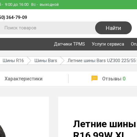
б
- 9:00 до 16:00
Вс
- выходной
50) 364-79-09
Найти
Датчики TPMS
Услуги сервиса
Оп
Шины R16
Шины Bars
Летние шины Bars UZ300 225/55
Характеристики
Отзывы
0
Летние шины 
R16 99W XL