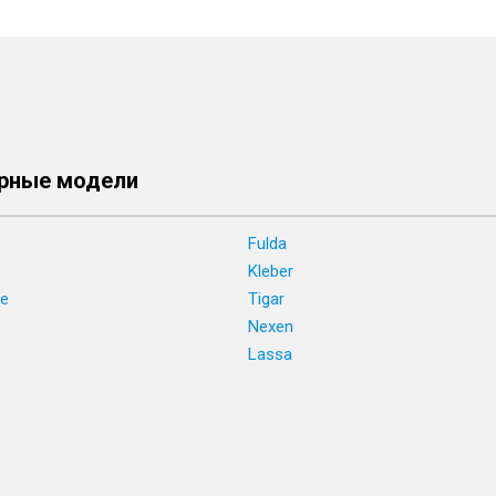
рные модели
Fulda
Kleber
ne
Tigar
e
Nexen
Lassa