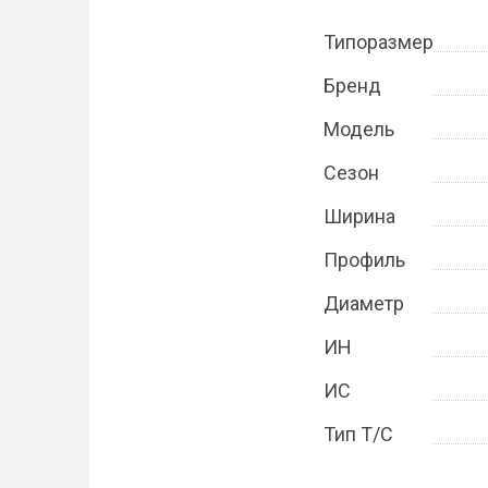
Типоразмер
Бренд
Модель
Сезон
Ширина
Профиль
Диаметр
ИН
ИС
Тип Т/С