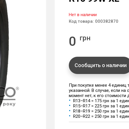
Нет в наличии
Код товара:
000382870
0
грн
Сообщить о наличии
При покупке менее 4 единиц
указанной. В случае, если на
момент нет, к его стоимости
R13–R14 = 175 грн за 1 еди
R15–R17 = 225 грн за 1 еди
R18–R19 = 250 грн за 1 еди
R20–R22 = 250 грн за 1 еди