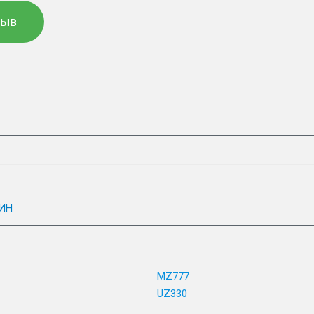
зыв
ИН
MZ777
UZ330