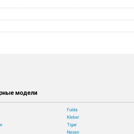
рные модели
Fulda
Kleber
ne
Tigar
e
Nexen