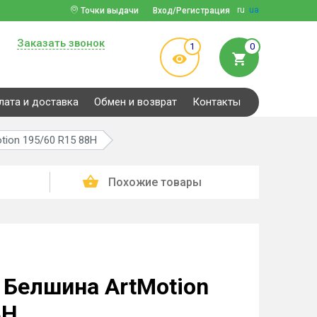
ru
ua
Точки выдачи
Вход/Регистрация
Заказать звонок
1
0
лата и доставка
Обмен и возврат
Контакты
tion 195/60 R15 88H
Похожие товары
Белшина ArtMotion
8H