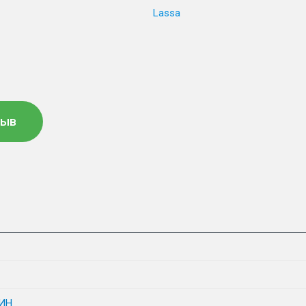
Lassa
зыв
ИН