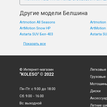
Другие модели Белшина
Artmotion All Seasons
Artmotion
ArtMotion Snow HP
ArtMotion 
Astarta SUV Бел-403
Astarta S
Показать все
© Интернет-магазин
Легковые
"KOLESO" © 2022
Грузовые
Мотошин
Пн-Пт:
с 9.00 до 18.00
Диски
Сб:
9.00 - 16.00
Аксессуа
Bc:
выходной
Летние ш