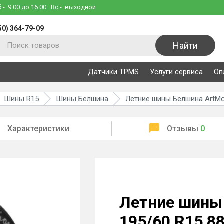
б
- 9:00 до 16:00
Вс
- выходной
50) 364-79-09
Найти
Датчики TPMS
Услуги сервиса
Оп
Шины R15
Шины Белшина
Летние шины Белшина ArtMo
Характеристики
Отзывы
0
Летние шины 
195/60 R15 8