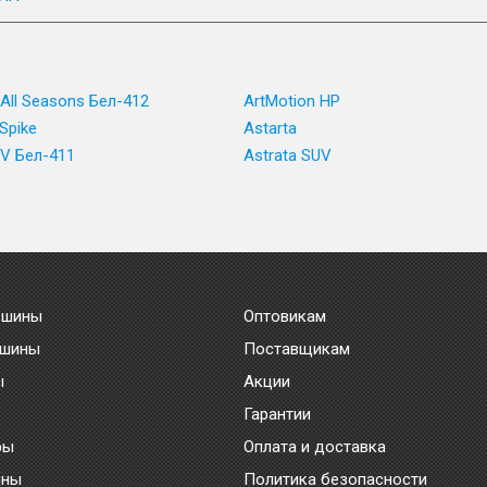
 All Seasons Бел-412
ArtMotion HP
Spike
Astarta
UV Бел-411
Astrata SUV
 шины
Оптовикам
 шины
Поставщикам
ы
Акции
Гарантии
ры
Оплата и доставка
ины
Политика безопасности