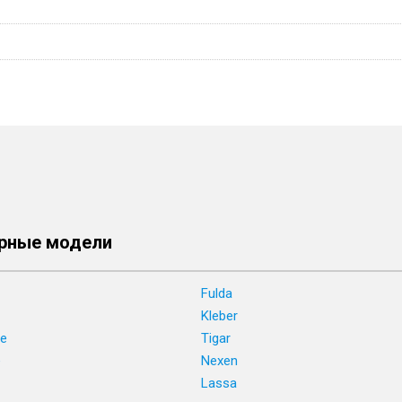
рные модели
Fulda
Kleber
ne
Tigar
e
Nexen
Lassa