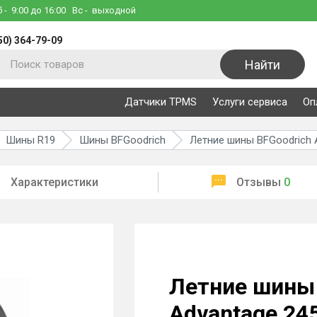
б
- 9:00 до 16:00
Вс
- выходной
50) 364-79-09
Найти
Датчики TPMS
Услуги сервиса
Оп
Шины R19
Шины BFGoodrich
Летние шины BFGoodrich A
Характеристики
Отзывы
0
Летние шины 
Advantage 24