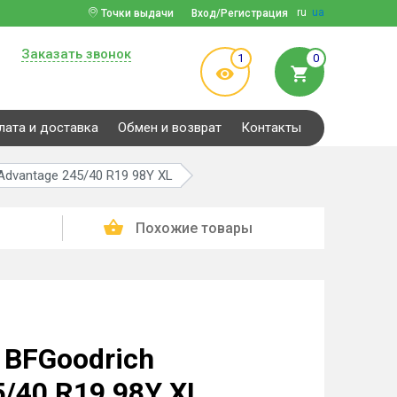
ru
ua
Точки выдачи
Вход/Регистрация
Заказать звонок
1
0
лата и доставка
Обмен и возврат
Контакты
dvantage 245/40 R19 98Y XL
Похожие товары
BFGoodrich
5/40 R19 98Y XL