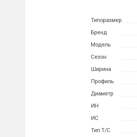
Типоразмер
Бренд
Модель
Сезон
Ширина
Профиль
Диаметр
ИН
ИС
Тип Т/С