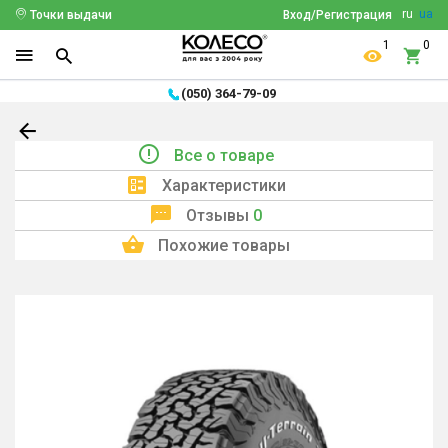
ru
ua
Точки выдачи
Вход/Регистрация
1
0
(050) 364-79-09
Все о товаре
Характеристики
Отзывы
0
Похожие товары