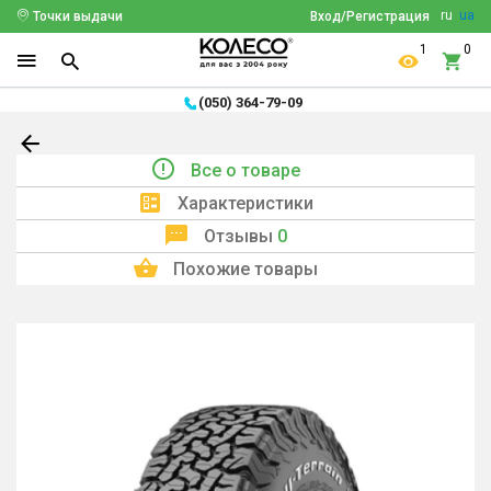
ru
ua
Точки выдачи
Вход/Регистрация
1
0
(050) 364-79-09
Все о товаре
Характеристики
Отзывы
0
Похожие товары