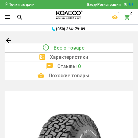
ru
ua
Точки выдачи
Вход/Регистрация
1
0
(050) 364-79-09
Все о товаре
Характеристики
Отзывы
0
Похожие товары