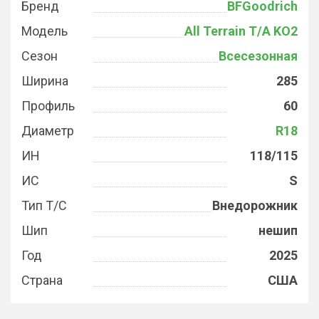
Бренд
BFGoodrich
Модель
All Terrain T/A KO2
Сезон
Всесезонная
Ширина
285
Профиль
60
Диаметр
R18
ИН
118/115
ИС
S
Тип Т/С
Внедорожник
Шип
нешип
Год
2025
Страна
США