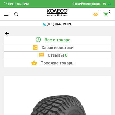
ru
ua
Точки выдачи
Вход/Регистрация
1
0
(050) 364-79-09
Все о товаре
Характеристики
Отзывы
0
Похожие товары