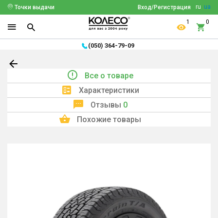
ru
ua
Точки выдачи
Вход/Регистрация
1
0
(050) 364-79-09
Все о товаре
Характеристики
Отзывы
0
Похожие товары