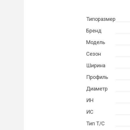
Типоразмер
Бренд
Модель
Сезон
Ширина
Профиль
Диаметр
ИН
ИС
Тип Т/С