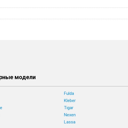
рные модели
Fulda
Kleber
ne
Tigar
e
Nexen
Lassa