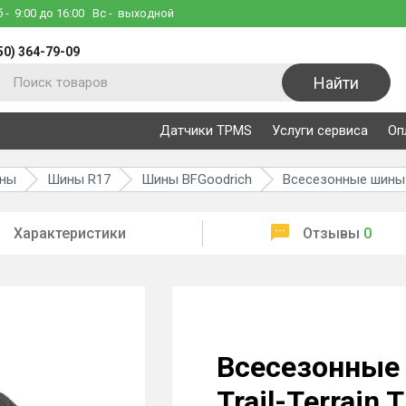
б
- 9:00 до 16:00
Вс
- выходной
50) 364-79-09
Найти
Датчики TPMS
Услуги сервиса
Оп
ины
Шины R17
Шины BFGoodrich
Всесезонные шины B
Характеристики
Отзывы
0
Всесезонные
Trail-Terrain