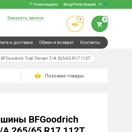
ru
ua
Точки выдачи
Вход/Регистрация
Заказать звонок
1
0
лата и доставка
Обмен и возврат
Контакты
FGoodrich Trail-Terrain T/A 265/65 R17 112T
Похожие товары
 шины BFGoodrich
 T/A 265/65 R17 112T